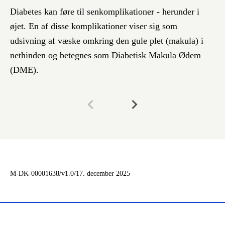
D
Diabetes kan føre til senkomplikationer - herunder i
øjet. En af disse komplikationer viser sig som
Al
udsivning af væske omkring den gule plet (makula) i
øj
nethinden og betegnes som Diabetisk Makula Ødem
ka
(DME).
sv
M-DK-00001638/v1.0/17. december 2025