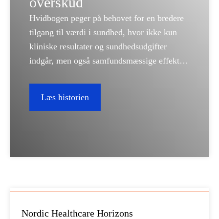
overskud
Hvidbogen peger på behovet for en bredere
tilgang til værdi i sundhed, hvor ikke kun
kliniske resultater og sundhedsudgifter
indgår, men også samfundsmæssige effekter
som produktivitet, livskvalitet og aflastning
af pårørende. Det giver et stærkere
Læs historien
beslutningsgrundlag for fremtidens
prioriteringer.
Nordic Healthcare Horizons