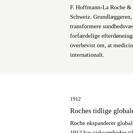
F. Hoffmann-La Roche & C
Schweiz. Grundlæggeren, F
transformere sundhedsvæse
forfærdelige efterdønning
overbevist om, at medicin 
internationalt.
1912
Roches tidlige global
Roche ekspanderer global
1912 har virksomheden tilk