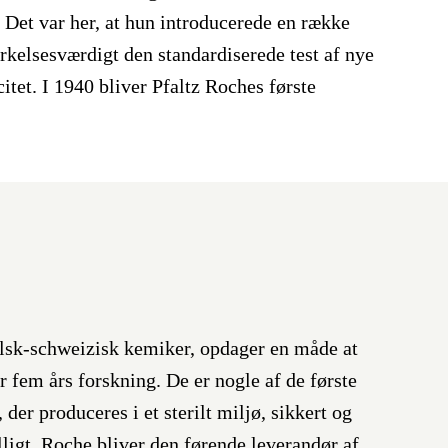
 Det var her, at hun introducerede en række
kelsesværdigt den standardiserede test af nye
itet. I 1940 bliver Pfaltz Roches første
olsk-schweizisk kemiker, opdager en måde at
r fem års forskning. De er nogle af de første
er produceres i et sterilt miljø, sikkert og
lligt. Roche bliver den førende leverandør af