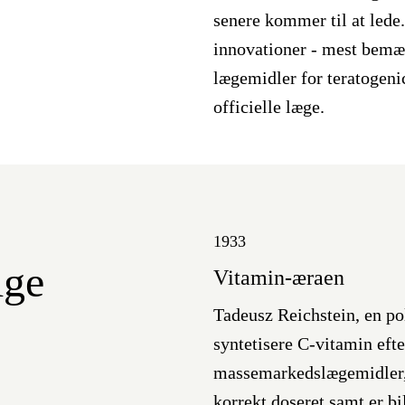
senere kommer til at lede.
innovationer - mest bemær
lægemidler for teratogenic
officielle læge.
1933
ige
Vitamin-æraen
Tadeusz Reichstein, en p
syntetisere C-vitamin efte
massemarkedslægemidler, d
korrekt doseret samt er bi