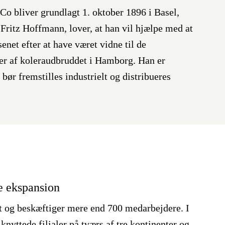
o bliver grundlagt 1. oktober 1896 i Basel,
ritz Hoffmann, lover, at han vil hjælpe med at
net efter at have været vidne til de
er af koleraudbruddet i Hamborg. Han er
bør fremstilles industrielt og distribueres
e ekspansion
t og beskæftiger mere end 700 medarbejdere. I
nyttede filialer på tværs af tre kontinenter og