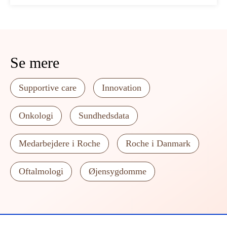
Se mere
Supportive care
Innovation
Onkologi
Sundhedsdata
Medarbejdere i Roche
Roche i Danmark
Oftalmologi
Øjensygdomme