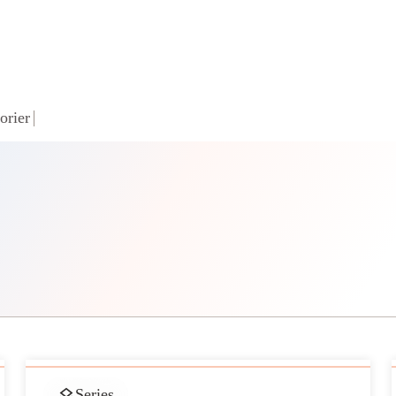
orier
Series